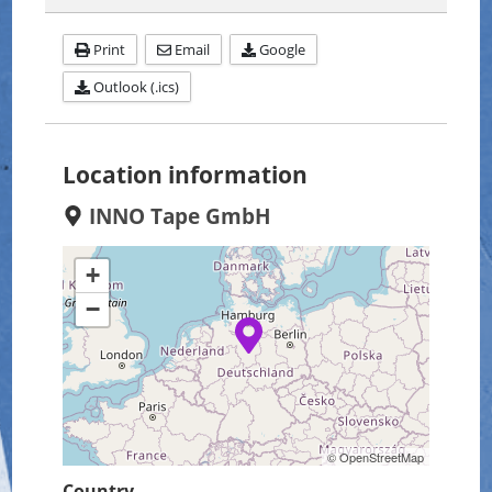
Print
Email
Google
Outlook (.ics)
Location information
INNO Tape GmbH
+
−
© OpenStreetMap
Country