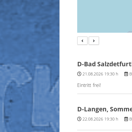
D-Bad Salzdetfur
21.08.2026
19:30 h
B
Eintritt frei!
D-Langen, Somme
22.08.2026
19:30 h
B