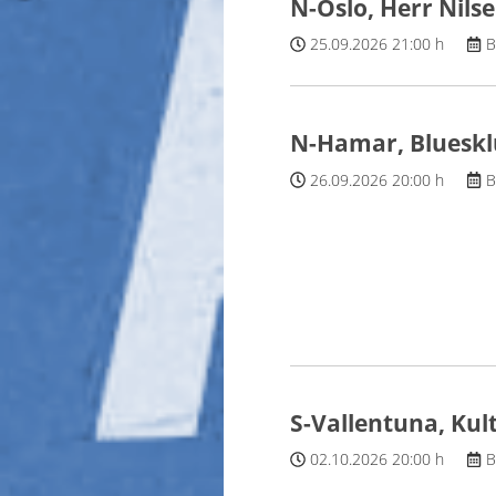
N-Oslo, Herr Nils
25.09.2026
21:00 h
B
N-Hamar, Bluesk
26.09.2026
20:00 h
B
S-Vallentuna, Kul
02.10.2026
20:00 h
B