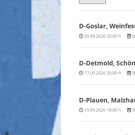
D-Goslar, Weinfes
05.09.2026
20:00 h
B
D-Detmold, Schön
17.09.2026
20:00 h
B
D-Plauen, Malzha
19.09.2026
18:00 h
B