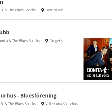
en
.B. & The Blues Shacks
Herr Nilsen
lubb
onita & The Blues Shacks
Greger's
turhus - Bluesförening
.B. & The Blues Shacks
Vallentuna Kulturhus