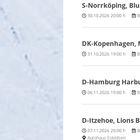
S-Norrköping, Blu
30.10.2026
20:00 h
B
DK-Kopenhagen, 
31.10.2026
19:00 h
B
D-Hamburg Harbur
06.11.2026
19:00 h
B
D-Itzehoe, Lions 
07.11.2026
20:00 h
B
Autohaus Eskildsen