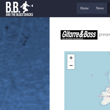
Home
News
presen
+
−