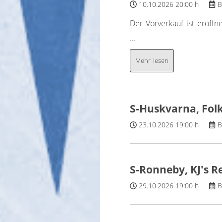
10.10.2026
20:00 h
B
Der Vorverkauf ist eröffne
...
Mehr lesen
S-Huskvarna, Folk
23.10.2026
19:00 h
B
S-Ronneby, KJ's R
29.10.2026
19:00 h
B