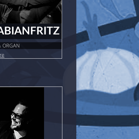
ABIAN
FRITZ
& ORGAN
re