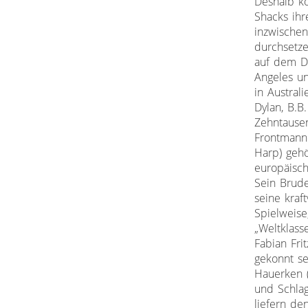
Deshalb k
Shacks ihr
inzwische
durchsetze
auf dem Do
Angeles un
in Austral
Dylan, B.B.
Zehntause
Frontmann 
Harp) gehö
europäisch
Sein Brude
seine kraf
Spielweise
„Weltklasse
Fabian Fri
gekonnt s
Hauerken (
und Schla
liefern de