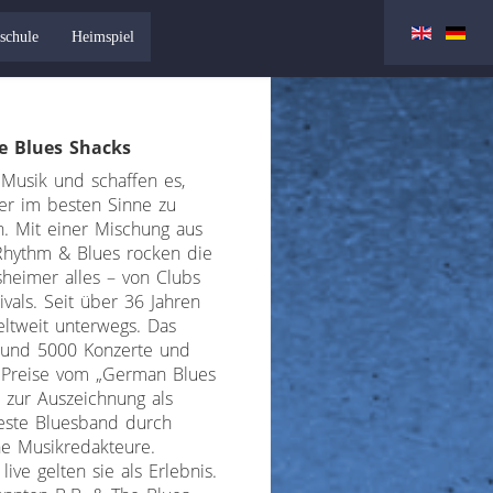
schule
Heimspiel
e Blues Shacks
 Musik und schaffen es,
er im besten Sinne zu
n. Mit einer Mischung aus
Rhythm & Blues rocken die
sheimer alles – von Clubs
ivals. Seit über 36 Jahren
eltweit unterwegs. Das
 rund 5000 Konzerte und
e Preise vom „German Blues
 zur Auszeichnung als
este Bluesband durch
he Musikredakteure.
live gelten sie als Erlebnis.