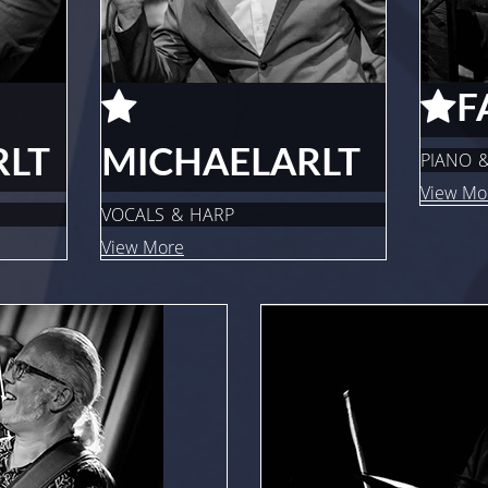
F
RLT
MICHAEL
ARLT
PIANO 
View Mo
VOCALS & HARP
View More