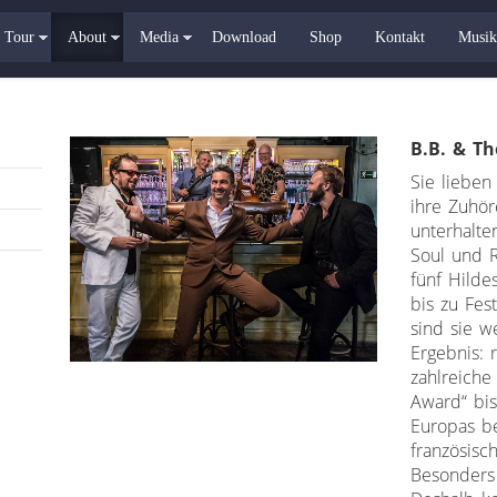
Tour
About
Media
Download
Shop
Kontakt
Musik
B.B. & Th
Sie lieben
ihre Zuhör
unterhalte
Soul und 
fünf Hilde
bis zu Fest
sind sie w
Ergebnis:
zahlreich
Award“ bis
Europas b
französisc
Besonders 