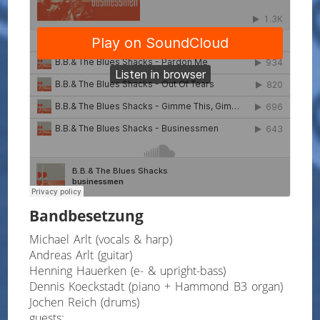
Bandbesetzung
Michael Arlt (vocals & harp)
Andreas Arlt (guitar)
Henning Hauerken (e- & upright-bass)
Dennis Koeckstadt (piano + Hammond B3 organ)
Jochen Reich (drums)
guests: