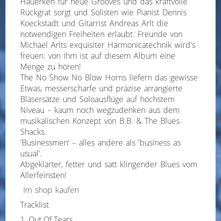
Hauerken für neue Grooves und das kraftvolle
Rückgrat sorgt und Solisten wie Pianist Dennis
Koeckstadt und Gitarrist Andreas Arlt die
notwendigen Freiheiten erlaubt. Freunde von
Michael Arlts exquisiter Harmonicatechnik wird's
freuen: von ihm ist auf diesem Album eine
Menge zu hören!
The No Show No Blow Horns liefern das gewisse
Etwas, messerscharfe und präzise arrangierte
Bläsersätze und Soloausflüge auf höchstem
Niveau – kaum noch wegzudenken aus dem
musikalischen Konzept von B.B. & The Blues
Shacks.
'Businessmen‘ – alles andere als 'business as
usual'.
Abgeklärter, fetter und satt klingender Blues vom
Allerfeinsten!
Im shop kaufen
Tracklist
Out Of Tears