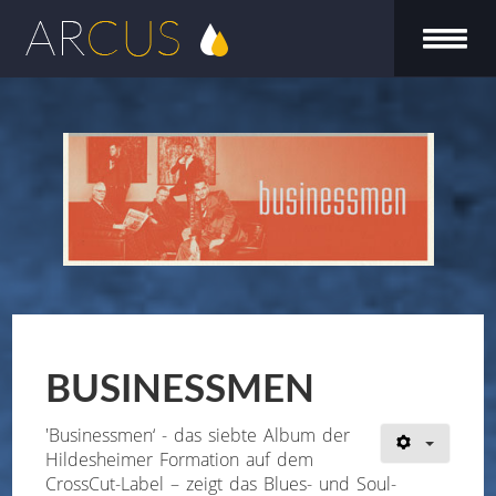
BUSINESSMEN
'Businessmen‘ - das siebte Album der
Hildesheimer Formation auf dem
CrossCut-Label – zeigt das Blues- und Soul-