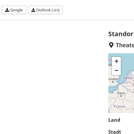
Google
Outlook (.ics)
Standor
Theat
+
−
Land
Stadt