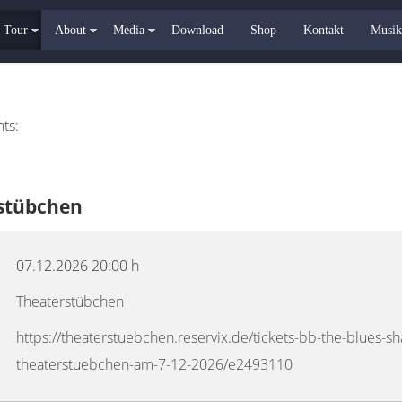
Tour
About
Media
Download
Shop
Kontakt
Musik
ts:
rstübchen
07.12.2026
20:00 h
Theaterstübchen
https://theaterstuebchen.reservix.de/tickets-bb-the-blues-sh
theaterstuebchen-am-7-12-2026/e2493110