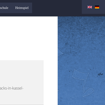
schule
Heimspiel
acks-in-kassel-