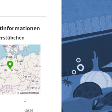
tinformationen
erstübchen
© OpenStreetMap
D
Kassel