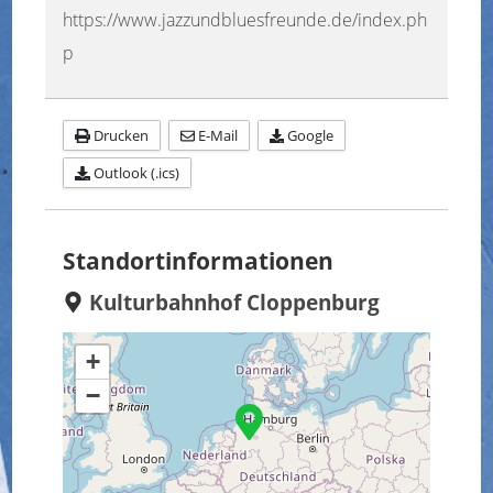
https://www.jazzundbluesfreunde.de/index.ph
p
Drucken
E-Mail
Google
Outlook (.ics)
Standortinformationen
Kulturbahnhof Cloppenburg
+
−